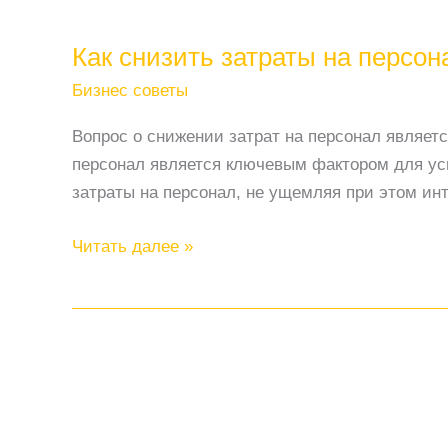
Как снизить затраты на персо
Бизнес советы
Вопрос о снижении затрат на персонал являе
персонал является ключевым фактором для усп
затраты на персонал, не ущемляя при этом ин
Как
Читать далее »
снизить
затраты
на
персонал:
10
эффективных
способов