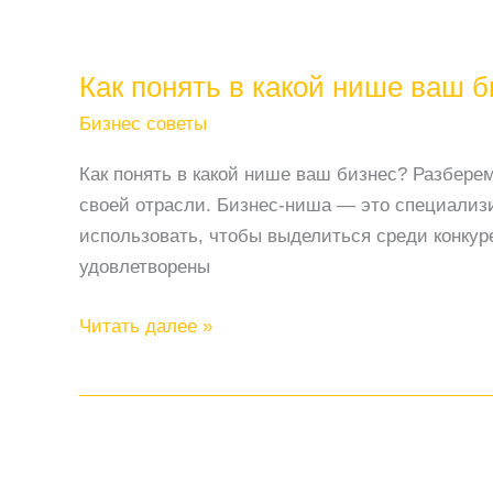
Как понять в какой нише ваш 
Бизнес советы
Как понять в какой нише ваш бизнес? Разбере
своей отрасли. Бизнес-ниша — это специализи
использовать, чтобы выделиться среди конкур
удовлетворены
Как
Читать далее »
понять
в
какой
нише
ваш